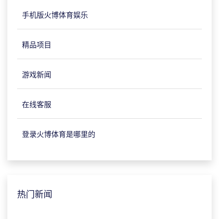
手机版火博体育娱乐
精品项目
游戏新闻
在线客服
登录火博体育是哪里的
热门新闻