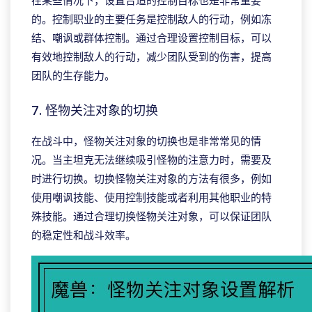
在某些情况下，设置合适的控制目标也是非常重要
的。控制职业的主要任务是控制敌人的行动，例如冻
结、嘲讽或群体控制。通过合理设置控制目标，可以
有效地控制敌人的行动，减少团队受到的伤害，提高
团队的生存能力。
7. 怪物关注对象的切换
在战斗中，怪物关注对象的切换也是非常常见的情
况。当主坦克无法继续吸引怪物的注意力时，需要及
时进行切换。切换怪物关注对象的方法有很多，例如
使用嘲讽技能、使用控制技能或者利用其他职业的特
殊技能。通过合理切换怪物关注对象，可以保证团队
的稳定性和战斗效率。