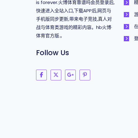
is forever.火博体育靠谱吗会员登录后,
快速进入全站入口,下载APP后,网页与
手机版同步更新,带来电子竞技,真人对
战与体育类游戏的精彩内容。hb火博·
体育官方版.。
Follow Us