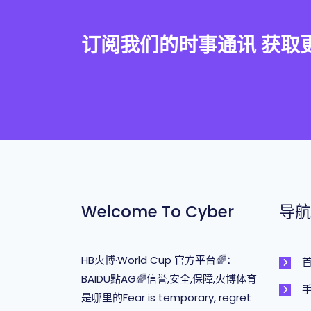
订阅我们的时事通讯 获取
Welcome To Cyber
导航
HB火博·World Cup 官方平台🌈：
BAIDU點AG🌈信誉,安全,保障,火博体育
是哪里的Fear is temporary, regret