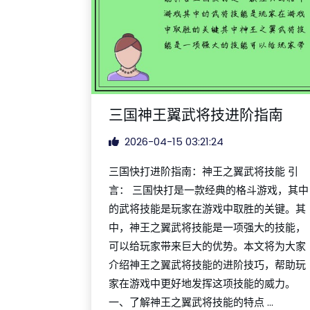
三国神王翼武将技进阶指南
2026-04-15 03:21:24
三国快打进阶指南：神王之翼武将技能 引
言： 三国快打是一款经典的格斗游戏，其中
的武将技能是玩家在游戏中取胜的关键。其
中，神王之翼武将技能是一项强大的技能，
可以给玩家带来巨大的优势。本文将为大家
介绍神王之翼武将技能的进阶技巧，帮助玩
家在游戏中更好地发挥这项技能的威力。
一、了解神王之翼武将技能的特点 ...