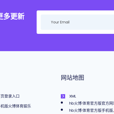
更多更新
网站地图
首页登录入口
XML
hb火博·体育官方版官方网
手机版火博体育娱乐
hb火博·体育官方版手机版