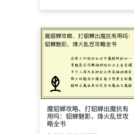
魔貂蝉攻略、打貂蝉出魔抗有
用吗：貂蝉魅影，烽火乱世攻
略全书