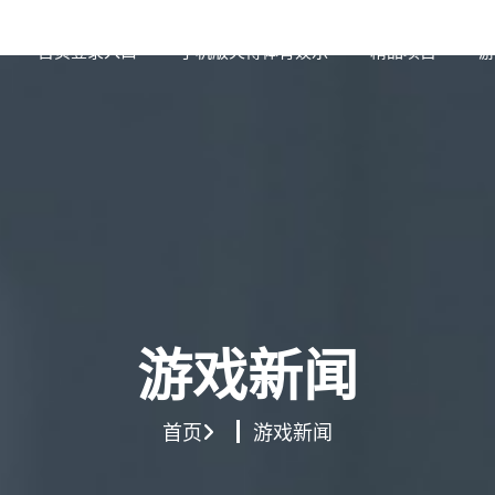
首页登录入口
手机版火博体育娱乐
精品项目
游
游戏新闻
首页
游戏新闻