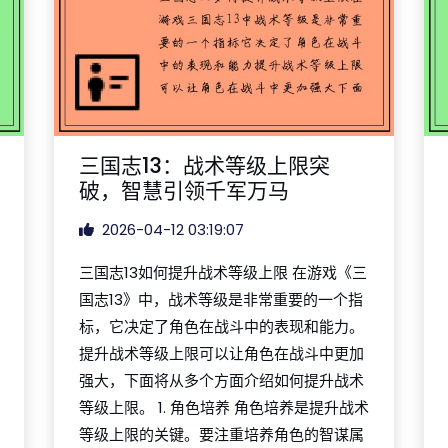
三国志13：战术等级上限突
破，智慧引领千军万马
2026-04-12 03:19:07
三国志13如何提升战术等级上限 在游戏《三
国志13》中，战术等级是非常重要的一个指
标，它决定了角色在战斗中的表现和能力。
提升战术等级上限可以让角色在战斗中更加
强大，下面将从多个方面介绍如何提升战术
等级上限。 1. 角色培养 角色培养是提升战术
等级上限的关键。要注重培养角色的智谋属