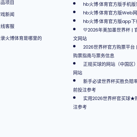
精品项目
hb火博·体育官方版手机版
hb火博·体育官方版Web
游戏新闻
hb火博·体育官方版app
在线客服
💛2026年美加墨世界杯 |
登录火博体育是哪里的
文网站
2026世界杯官方购票平台 
购票指南与票务信息
正规买球的网站（中国区
网站
新手必读世界杯买胜负赔
前投注参考
实用2026世界杯官买球★
注参考